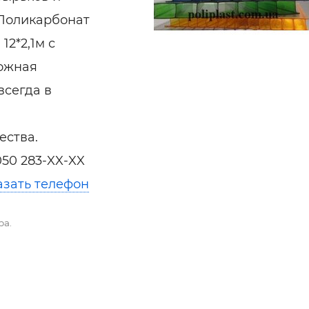
ельная химия
Кирпич, цемент, бето
щебень и др.
 Поликарбонат
ельные, ремонтные
Работа в строительс
12*2,1м с
Резюме
можная
всегда в
ества.
050 283-XX-XX
азать телефон
ра.