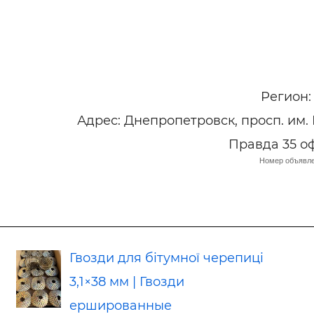
Регион
Адрес: Днепропетровск, просп. им.
Правда 35 о
Номер объявле
Гвозди для бітумної черепиці
3,1×38 мм | Гвозди
ершированные