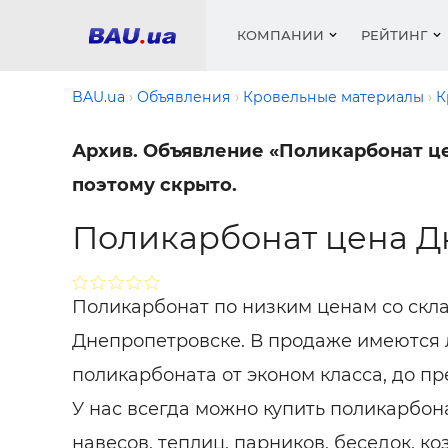
КОМПАНИИ
РЕЙТИНГ
BAU.ua
Объявления
Кровельные материалы
К
Архив. Объявление «Поликарбонат цен
Окна
Строит
Сантех
Трубы, 
Видео 
поэтому скрыто.
армату
Материа
Инстру
Катало
пенобло
Электр
Сыпучи
Поликарбонат цена Д
Проект
Объявл
песок, ц
Краски,
Мебель
Медиа
Рейтин
Кровел
Отопле
Поликарбонат по низким ценам со скла
Теплои
матери
Кондиц
Днепропетровске. В продаже имеются 
Краски,
Отдело
поликарбоната от эконом класса, до пр
Строит
Окна и
У нас всегда
можно купить поликарбон
навесов, теплиц, парников, беседок, ко