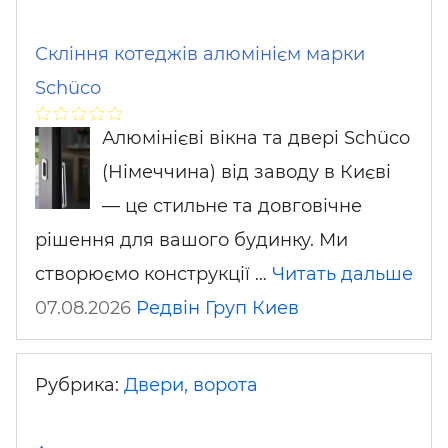
Скління котеджів алюмінієм марки
Schüco
Алюмінієві вікна та двері Schüco
(Німеччина) від заводу в Києві
— це стильне та довговічне
рішення для вашого будинку. Ми
створюємо конструкції …
Читать дальше
07.08.2026
Редвін Груп
Киев
Рубрика:
Двери, ворота