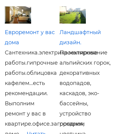
Евроремонт у вас
Ландшафтный
дома
дизайн.
Сантехника.электрика.малярные
Проектирование
работы.гипрочные
альпийских горок,
работы.облицовка
декоративных
кафелем...есть
водопадов,
рекомендации.
каскадов, эко-
Выполним
бассейны,
ремонт у вас в
устройство
квартире.офисе.загородном
рокария,
доме. ...
Читать
цветника,