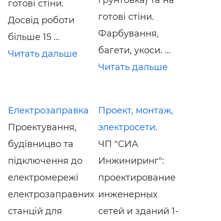
готові стіни.
готові стіни.
Досвід роботи
Фарбування,
більше 15 ...
багети, укоси. ...
Читать дальше
Читать дальше
Електрозаправка
Проект, монтаж,
Проектування,
электросети.
будівницво та
ЧП "СИА
підключення до
Инжиниринг":
електромережі
проектирование
електрозаправних
инженерных
станцій для
сетей и зданий 1-