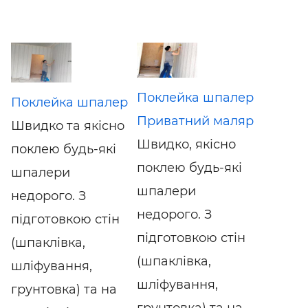
Поклейка шпалер
Поклейка шпалер
Приватний маляр
Швидко та якісно
Швидко, якісно
поклею будь-які
поклею будь-які
шпалери
шпалери
недорого. З
недорого. З
підготовкою стін
підготовкою стін
(шпаклівка,
(шпаклівка,
шліфування,
шліфування,
грунтовка) та на
грунтовка) та на