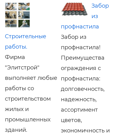
Забор
из
профнастила
Cтроительные
Забор из
работы.
профнастила!
Фирма
Преимущества
"Элитстрой"
ограждения с
выполняет любые
профнастила:
работы со
долговечность,
строительством
надежность,
жилых и
ассортимент
промышленных
цветов,
зданий.
экономичность и