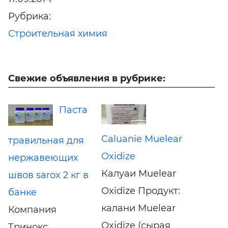
Рубрика:
Строительная химия
Свежие объявления в рубрике:
Паста
Caluanie Muelear
травильная для
Oxidize
нержавеющих
Калуаи Muelear
швов sarox 2 кг в
Oxidize Продукт:
банке
калани Muelear
Компания
Oxidize (сырая
Тринокс