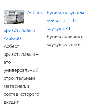
Асбеcт
Купим, покупаем
лейконат, Т 111,
каучук СКТ.
хризотиловый
Купим лейконат.
А-6К-30
каучук скт, сктн.
Асбест
хризотиловый –
это
универсальный
строительный
материал, в
состав которого
входит