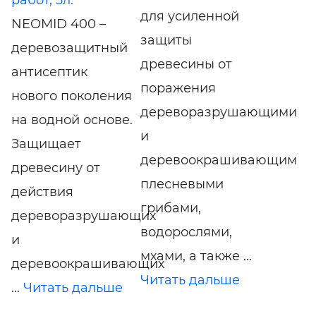
для усиленной
NEOMID 400 –
защиты
деревозащитный
древесины от
антисептик
поражения
нового поколения
дереворазрушающими
на водной основе.
и
Защищает
деревоокрашивающими
древесину от
плесневыми
действия
грибами,
дереворазрушающих
водорослями,
и
мхами, а также ...
деревоокрашивающих
Читать дальше
...
Читать дальше