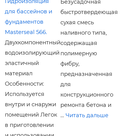
Гидроизоляция
Безусадочная
для бассейнов и
быстротвердеющая
фундаментов
сухая смесь
Masterseal 566.
наливного типа,
Двухкомпонентный
содержащая
водоизолирующий
полимерную
эластичный
фибру,
материал
предназначенная
Особенности:
для
Используется
конструкционного
внутри и снаружи
ремонта бетона и
помещений Легок
...
Читать дальше
в приготовлении
и использовании