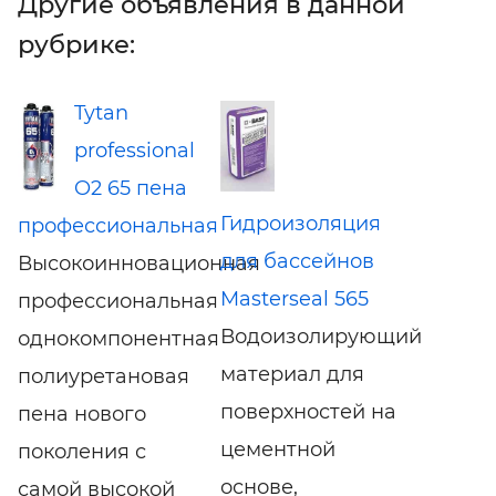
Другие объявления в данной
рубрике:
Tytan
professional
O2 65 пена
Гидроизоляция
профессиональная
для бассейнов
Высокоинновационная
Masterseal 565
профессиональная
Водоизолирующий
однокомпонентная
материал для
полиуретановая
поверхностей на
пена нового
цементной
поколения с
основе,
самой высокой