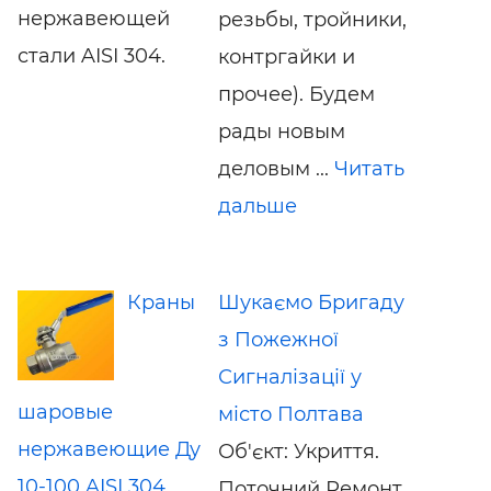
нержавеющей
резьбы, тройники,
стали AISI 304.
контргайки и
прочее). Будем
рады новым
деловым ...
Читать
дальше
Краны
Шукаємо Бригаду
з Пожежної
Сигналізації у
шаровые
місто Полтава
нержавеющие Ду
Об'єкт: Укриття.
10-100 AISI 304
Поточний Ремонт.