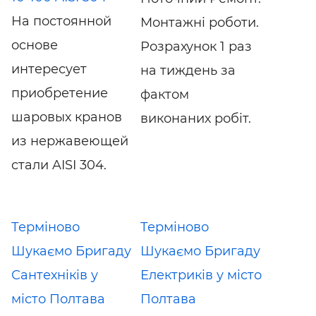
На постоянной
Монтажні роботи.
основе
Розрахунок 1 раз
интересует
на тиждень за
приобретение
фактом
шаровых кранов
виконаних робіт.
из нержавеющей
стали AISI 304.
Терміново
Терміново
Шукаємо Бригаду
Шукаємо Бригаду
Сантехніків у
Електриків у місто
місто Полтава
Полтава