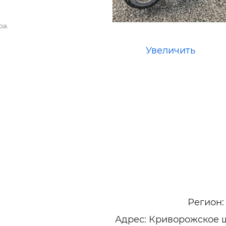
ельная химия
Кирпич, цемент, бето
щебень и др.
ра.
ельные, ремонтные
Работа в строительс
Резюме
Увеличить
Регион
Адрес: Криворожское ш