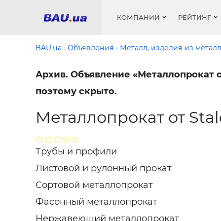
КОМПАНИИ
РЕЙТИНГ
BAU.ua
Объявления
Металл, изделия из метал
Архив. Объявление «Металлопрокат от
Окна
Строит
Сантех
Трубы, 
Видео 
поэтому скрыто.
армату
Материа
Инстру
Катало
пенобло
Электр
Сыпучи
Металлопрокат от Sta
Проект
Объявл
песок, ц
Краски,
Мебель
Медиа
Рейтин
Кровел
Отопле
Трубы и профили
Теплои
матери
Кондиц
Листовой и рулонный прокат
Краски,
Отдело
Сортовой металлопрокат
Строит
Окна и
Фасонный металлопрокат
Нержавеющий металлопрокат