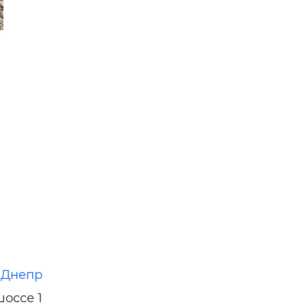
н,
тве —
:
Днепр
оссе 1