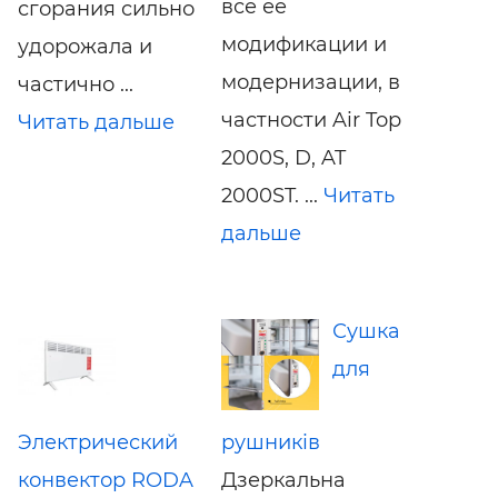
все ее
сгорания сильно
модификации и
удорожала и
модернизации, в
частично ...
частности Air Top
Читать дальше
2000S, D, AT
2000ST. ...
Читать
дальше
Сушка
для
Электрический
рушників
конвектор RODA
Дзеркальна