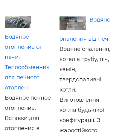
Водяне
Водяное
опалення від печі
отопление от
Водяне опалення,
печи.
котел в грубу, піч,
Теплообменник
камін,
для печного
твердопаливні
отоплен
котли.
Водяное печное
Виготовлення
отопление.
котлів будь-якої
Вставки для
конфігурації. З
отопления в
жаростійкого