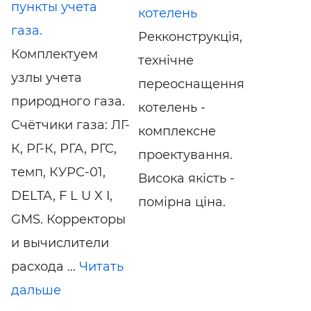
пункты учета
котелень
газа.
Рекконструкція,
Комплектуем
технічне
узлы учета
переоснащення
природного газа.
котелень -
Счётчики газа: ЛГ-
комплексне
К, РГ-К, РГА, РГС,
проектування.
темп, КУРС-01,
Висока якість -
DELTA, F L U X I,
помірна ціна.
GMS. Корректоры
и вычислители
расхода ...
Читать
дальше