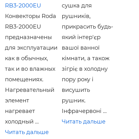
RB3-2000EU
сушка для
Конвекторы Roda
рушників,
RB3-2000EU
прикрасить будь-
предназначены
який інтер'єр
для эксплуатации
вашої ванної
как в обычных,
кімнати, а також
так и во влажных
зігріє в холодну
помещениях.
пору року і
Нагревательный
висушить
элемент
рушник.
нагревает
Інфрачервоні ...
холодный ...
Читать дальше
Читать дальше