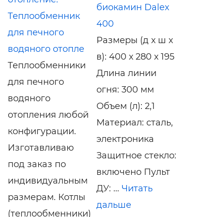
биокамин Dalex
Теплообменник
400
для печного
Размеры (д х ш х
водяного отопле
в): 400 х 280 х 195
Теплообменники
Длина линии
для печного
огня: 300 мм
водяного
Объем (л): 2,1
отопления любой
Материал: сталь,
конфигурации.
электроника
Изготавливаю
Защитное стекло:
под заказ по
включено Пульт
индивидуальным
ДУ: ...
Читать
размерам. Котлы
дальше
(теплообменники)