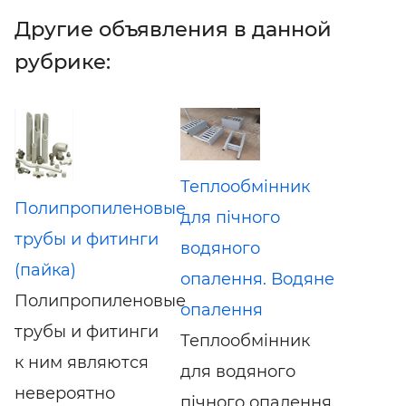
Другие объявления в данной
рубрике:
Теплообмінник
Полипропиленовые
для пічного
трубы и фитинги
водяного
(пайка)
опалення. Водяне
Полипропиленовые
опалення
трубы и фитинги
Теплообмінник
к ним являются
для водяного
невероятно
пічного опалення.