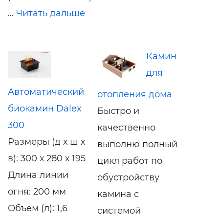
...
Читать дальше
Камин
для
Автоматический
отопления дома
биокамин Dalex
Быстро и
300
качественно
Размеры (д х ш х
выполню полный
в): 300 х 280 х 195
цикл работ по
Длина линии
обустройству
огня: 200 мм
камина с
Объем (л): 1,6
системой