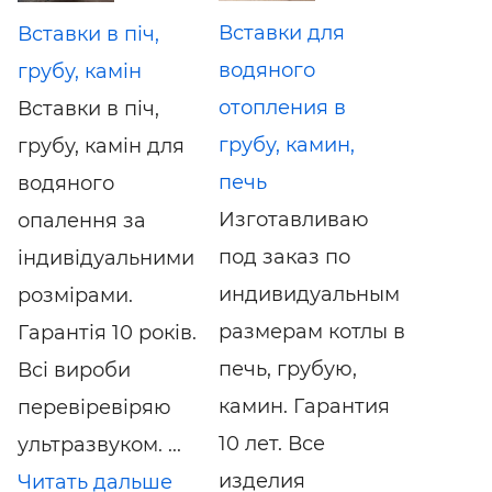
Вставки для
Вставки в піч,
водяного
грубу, камін
отопления в
Вставки в піч,
грубу, камин,
грубу, камін для
печь
водяного
Изготавливаю
опалення за
под заказ по
індивідуальними
индивидуальным
розмірами.
размерам котлы в
Гарантія 10 років.
печь, грубую,
Всі вироби
камин. Гарантия
перевіревіряю
10 лет. Все
ультразвуком. ...
изделия
Читать дальше