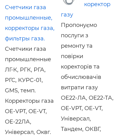
коректор
Счетчики газа
газу
промышленные,
Пропонуємо
корректоры газа,
послуги з
фильтры газа.
ремонту та
Счетчики газа
повірки
промышленные
коректорів та
ЛГ-К, РГК, РГА,
обчислювачів
РГС, КУРС-01,
витрати газу
GMS, темп.
ОЕ22-ЛА, ОЕ22-ТА,
Корректоры газа
ОЕ-VPT, OE-VT,
OE-VPT, OE-VT,
Універсал,
ОЕ-22ЛА,
Тандем, ОКВГ,
Універсал, Оквг.