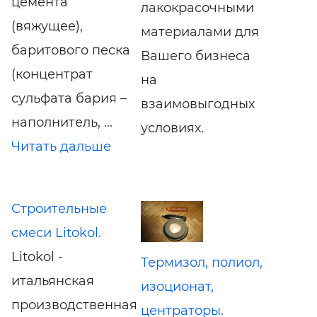
цемента
лакокрасочными
(вяжущее),
материалами для
баритового песка
Вашего бизнеса
(концентрат
на
сульфата бария –
взаимовыгодных
наполнитель, ...
условиях.
Читать дальше
Строительные
смеси Litokol.
Litokol -
Термизол, полиол,
итальянская
изоционат,
производственная
центраторы.