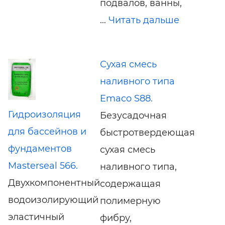
подвалов, ванны,
...
Читать дальше
Сухая смесь
наливного типа
Emaco S88.
Гидроизоляция
Безусадочная
для бассейнов и
быстротвердеющая
фундаментов
сухая смесь
Masterseal 566.
наливного типа,
Двухкомпонентный
содержащая
водоизолирующий
полимерную
эластичный
фибру,