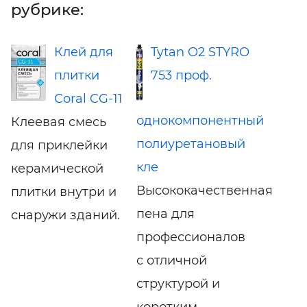
рубрике:
Клей для
Tytan O2 STYRO
плитки
753 проф.
Coral CG-11
однокомпонентный
Клеевая смесь
полиуретановый
для приклейки
кле
керамической
Высококачественная
плитки внутри и
пена для
снаружи зданий.
профессионалов
с отличной
структурой и
коротким