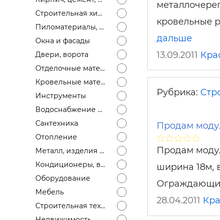
Строит
металлочереп
Строительная химия
кровельные р
Пиломатериалы, лесоматериалы
Строит
дальше
услуги
Окна и фасады
13.09.2011
Кра
Двери, ворота
Отделочные материалы
Кровельные материалы
Рубрика:
Стр
Инструменты
Водоснабжение и канализация
Сантехника
Продам модул
Отопление
Продам модул
Металл, изделия из металла
Кондиционеры, вентиляция
ширина 18м, 
Оборудование
Ограждающие
Мебель
28.04.2011
Кра
Строительная техника
Недвижимость