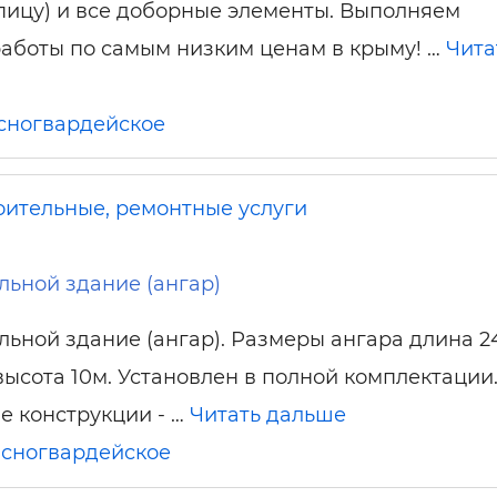
ельная химия
Кирпич, цемент, бето
ицу) и все доборные элементы. Выполняем
щебень и др.
аботы по самым низким ценам в крыму! …
Чита
ельные, ремонтные
Работа в строительс
Резюме
сногвардейское
оительные, ремонтные услуги
ьной здание (ангар)
ьной здание (ангар). Размеры ангара длина 2
высота 10м. Установлен в полной комплектации
 конструкции - …
Читать дальше
сногвардейское