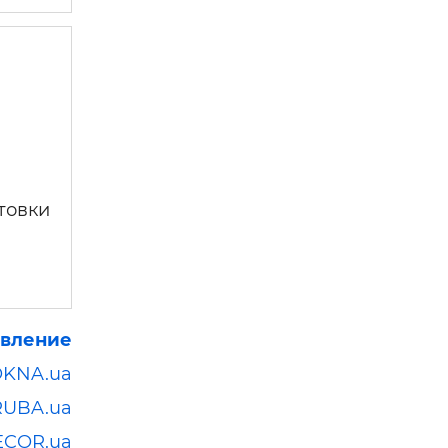
товки
явление
OKNA.ua
RUBA.ua
ECOR.ua