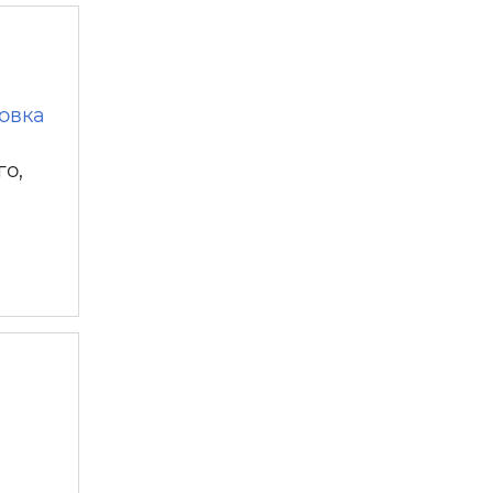
овка
го,