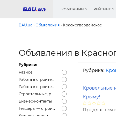
КОМПАНИИ
РЕЙТИНГ
BAU.ua
Объявления
Красногвардейское
Окна
Строит
Сантех
Трубы, 
Видео 
армату
Объявления в Красно
Материа
Инстру
Катало
пенобло
Электр
Сыпучи
Проект
Объявл
песок, ц
Рубрики:
Краски,
Мебель
Медиа
Рейтин
Рубрика:
Кро
Кровел
Разное
Отопле
Теплои
Работа в строительстве — Вакансии
матери
Работа в строительстве — Резюме
Кондиц
Кровельные м
Краски,
Строительные, ремонтные услуги
Отдело
Крыму!
Строит
Бизнес-контакты
Окна и
Тендеры — строительные
Предлагаем 
Кирпич, цемент, бетон, щебень и др.