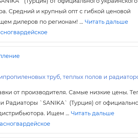
ANIKA` (Турция) от официального украинского
а. Средний и крупный опт с гибкой ценовой
щем дилеров по регионам! …
Читать дальше
сногвардейское
пление
пропиленовых труб, теплых полов и радиатор
вки от производителя. Самые низкие цены. Т
и Радиаторы `SANIKA` (Турция) от официальн
 дистрибьютора. Ищем …
Читать дальше
асногвардейское