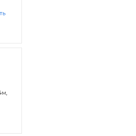
н,
ть
тве —
4м,
.