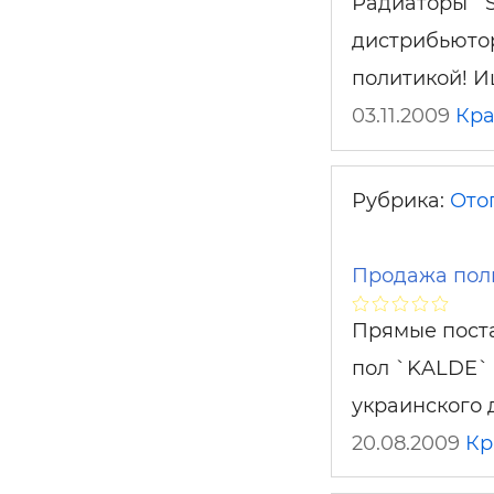
Радиаторы `S
дистрибьютор
политикой! И
03.11.2009
Кра
Рубрика:
Ото
Продажа поли
Прямые поста
пол `KALDE` 
украинского
20.08.2009
Кр