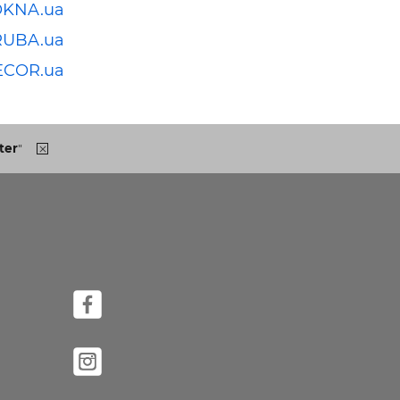
OKNA.ua
RUBA.ua
ECOR.ua
ter
"