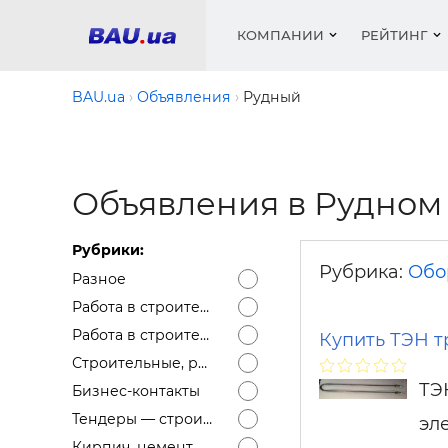
КОМПАНИИ
РЕЙТИНГ
BAU.ua
Объявления
Рудный
Окна
Строит
Сантех
Трубы, 
Видео 
армату
Объявления в Рудном
Материа
Инстру
Катало
пенобло
Электр
Сыпучи
Проект
Объявл
песок, ц
Рубрики:
Краски,
Мебель
Медиа
Рейтин
Рубрика:
Обо
Кровел
Разное
Отопле
Теплои
Работа в строительстве — Вакансии
матери
Работа в строительстве — Резюме
Кондиц
Купить ТЭН т
Краски,
Строительные, ремонтные услуги
Отдело
ТЭ
Строит
Бизнес-контакты
Окна и
Тендеры — строительные
эл
Кирпич, цемент, бетон, щебень и др.