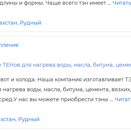
ельная химия
Кирпич, цемент, бето
длины и формы. Чаще всего тэн имеет …
Читат
щебень и др.
ельные, ремонтные
Работа в строительс
ахстан
,
Рудный
Резюме
пление
 ТЕНов для нагрева воды, масла, битума, цеме
 вот и холода. Наша компания изготавливает 
я нагрева воды, масла, битума, цемента, вязких,
сред.У нас вы можете приобрести тэны …
Читат
хстан
,
Рудный