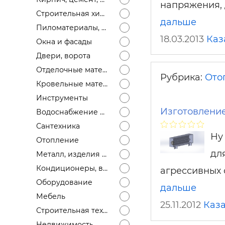
Строит
напряжения, 
Строительная химия
дальше
Пиломатериалы, лесоматериалы
Строит
18.03.2013
Каз
услуги
Окна и фасады
Двери, ворота
Отделочные материалы
Рубрика:
Ото
Кровельные материалы
Инструменты
Изготовление
Водоснабжение и канализация
Сантехника
Ну
Отопление
дл
Металл, изделия из металла
Кондиционеры, вентиляция
агрессивных 
Оборудование
дальше
Мебель
25.11.2012
Каза
Строительная техника
Недвижимость