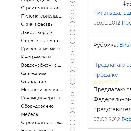
Строит
фу
Строительная химия
Читать даль
Пиломатериалы, лесоматериалы
Строит
09.02.2012
Ро
услуги
Окна и фасады
Двери, ворота
Отделочные материалы
Рубрика:
Биз
Кровельные материалы
Инструменты
Предлагаю св
Водоснабжение и канализация
Сантехника
продаже
Отопление
Предлагаю св
Металл, изделия из металла
Кондиционеры, вентиляция
Федеральном
Оборудование
представите
Мебель
03.02.2012
Ро
Строительная техника
Недвижимость