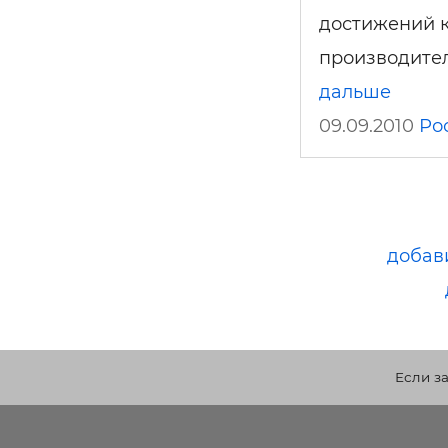
достижений к
производител
дальше
09.09.2010
Ро
добав
Если з