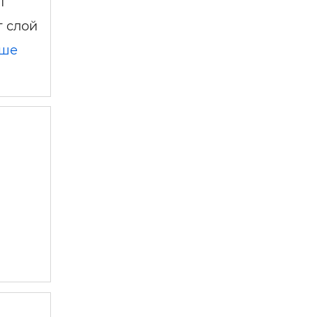
1
 слой
ьше