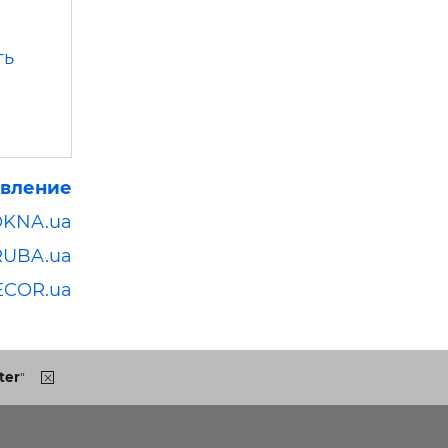
ть
явление
OKNA.ua
RUBA.ua
ECOR.ua
ter
"