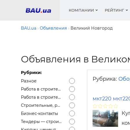
КОМПАНИИ
РЕЙТИНГ
BAU.ua
Объявления
Великий Новгород
Окна
Строит
Сантех
Трубы, 
Видео 
армату
Объявления в Велико
Материа
Инстру
Катало
пенобло
Электр
Сыпучи
Проект
Объявл
песок, ц
Рубрики:
Краски,
Мебель
Медиа
Рейтин
Рубрика:
Обо
Кровел
Разное
Отопле
Теплои
Работа в строительстве — Вакансии
матери
Работа в строительстве — Резюме
Кондиц
мкт220 мкт22
Краски,
Строительные, ремонтные услуги
Отдело
Ку
Строит
Бизнес-контакты
Окна и
Тендеры — строительные
ко
Кирпич, цемент, бетон, щебень и др.