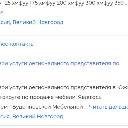
ельная химия
Кирпич, цемент, бето
у 125 хмфуу 175 хмфуу 200 хмфуу 300 хмфуу 350 
щебень и др.
ше
ельные, ремонтные
Работа в строительс
ссия
,
Великий Новгород
Резюме
нес-контакты
ои услуги регионального представителя по
ои услуги регионального представителя в Ю
 округе по продаже мебели. Являюсь
лем `Будённовской Мебельной …
Читать дальш
ссия
,
Великий Новгород