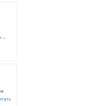
. …
ша
итать