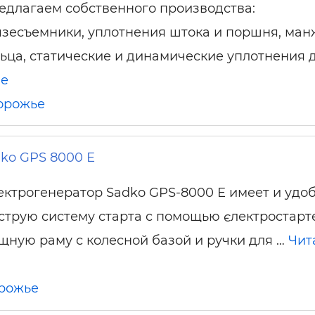
едлагаем собственного производства:
язесъемники, уплотнения штока и поршня, ман
льца, статические и динамические уплотнения 
ше
орожье
ko GPS 8000 Е
ектрогенератор Sadko GPS-8000 Е имеет и удо
струю систему старта с помощью єлектростарт
щную раму с колесной базой и ручки для …
Чит
рожье