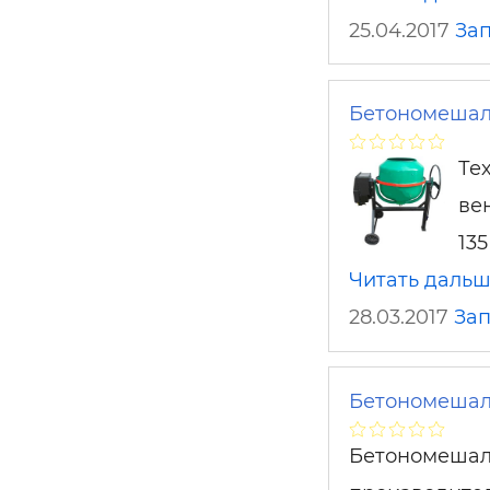
25.04.2017
За
Бетономешалк
Те
ве
13
Читать даль
28.03.2017
За
Бетономешалк
Бетономешалк