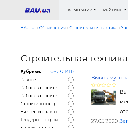
КОМПАНИИ
РЕЙТИНГ
BAU.ua
Объявления
Строительная техника
За
Окна
Строит
Сантех
Трубы, 
Видео 
армату
Строительная техника
Материа
Инстру
Катало
пенобло
Электр
Сыпучи
Проект
Объявл
песок, ц
Рубрики:
ОЧИСТИТЬ
Краски,
Мебель
Медиа
Рейтин
Вывоз мусор
Кровел
Разное
Отопле
Работа в строительстве — Вакансии
Вы
Окна
Работа в строительстве — Резюме
Кондиц
ме
Краски,
Строительные, ремонтные услуги
Отдело
отс
Строит
Бизнес-контакты
Окна и
Тендеры — строительные
27.05.2020
За
Кирпич, цемент, бетон, щебень и др.