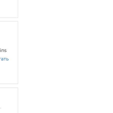
ins
тать
-