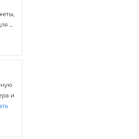
жеты,
для …
бную
ера и
ать