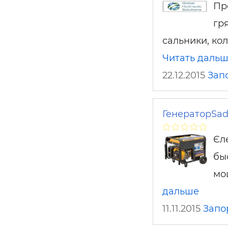
Пр
гр
сальники, ко
Читать даль
22.12.2015
Зап
ГенераторSad
Єл
бы
мо
дальше
11.11.2015
Запо