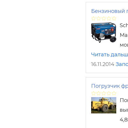
Бензиновый г
Sc
Ма
мо
Читать даль
16.11.2014
Зап
Погрузчик фр
По
вы
4,