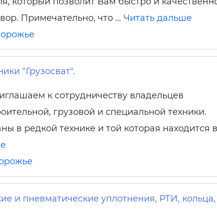
я, который позволит Вам быстро и качественн
твор. Примечательно, что …
Читать дальше
порожье
ики "Грузосват".
иглашаем к сотрудничеству владельцев
роительной, грузовой и специальной техники.
ны в редкой технике и той которая находится в
ше
орожье
ие и пневматические уплотнения, РТИ, кольца,