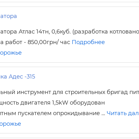
ельная химия
Кирпич, цемент, бето
щебень и др.
ватора
ельные, ремонтные
Работа в строительс
Резюме
атора Атлас 14тн, 0,6куб. (разработка котловано
а работ - 850,00грн/ час
Подробнее
порожье
а Адес -315
ьный инструмент для строительных бригад пи
щность двигателя 1,5kW оборудован
итным пускателем опрокидывание …
Читать да
орожье