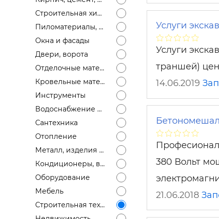
Строит
Строительная химия
Услуги экска
Пиломатериалы, лесоматериалы
Строит
услуги
Окна и фасады
Услуги экскав
Двери, ворота
траншей) цен
Отделочные материалы
Кровельные материалы
14.06.2019
За
Инструменты
Водоснабжение и канализация
Бетономешалк
Сантехника
Отопление
Професионал
Металл, изделия из металла
380 Вольт мо
Кондиционеры, вентиляция
электромагн
Оборудование
Мебель
21.06.2018
Зап
Строительная техника
Недвижимость