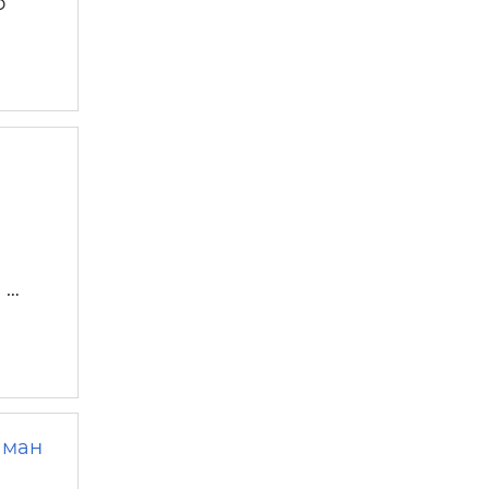
о
 …
 ман