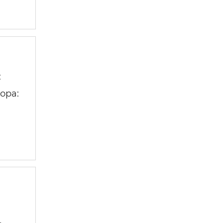
:
ора: