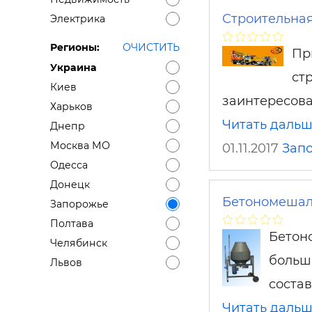
Строительная
Электрика
Регионы:
ОЧИСТИТЬ
Пр
Украина
ст
Киев
заинтересова
Харьков
Читать даль
Днепр
Москва МО
01.11.2017
Зап
Одесса
Донецк
Бетономешалк
Запорожье
Полтава
Бетон
Челябинск
больш
Львов
состав
Читать даль